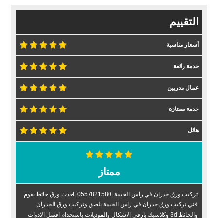
التقييم
أسعار مناسبة
خدمة رائعة
عمال مدربين
خدمة ممتازة
هائل
ممتاز
تركيب ورق جدران في راس الخيمة |0557821580 |احدث ورق حائط يقوم
فني تركيب ورق جدران في راس الخيمة بلصق وتركيب ورق الجدران
والحائط 3d وكلاسيك بارقي الاشكال والموديلات باستخدام افضل الادوات