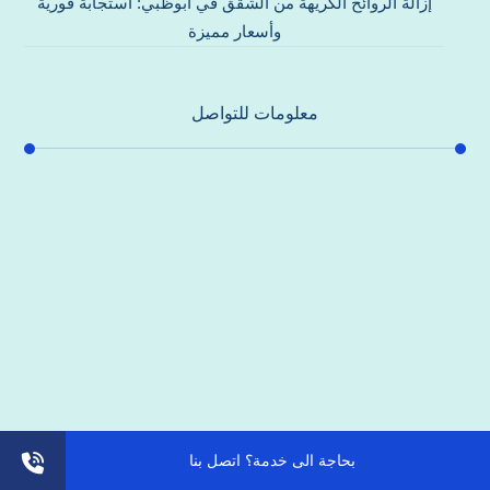
إزالة الروائح الكريهة من الشقق في أبوظبي: استجابة فورية
وأسعار مميزة
معلومات للتواصل
عنوان مكتبنا
جادة الشيخ محمد بن راشد – دبي
هاتف
0557821580
بحاجة الى خدمة؟ اتصل بنا
بريد إلكتروني