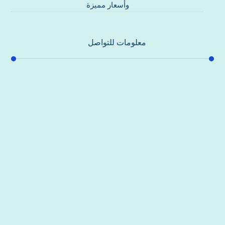
وأسعار مميزة
معلومات للتواصل
عنوان مكتبنا
جادة الشيخ محمد بن راشد – دبي
هاتف
0557821580
بريد إلكتروني
support@alhoda-maintenance-emirates.