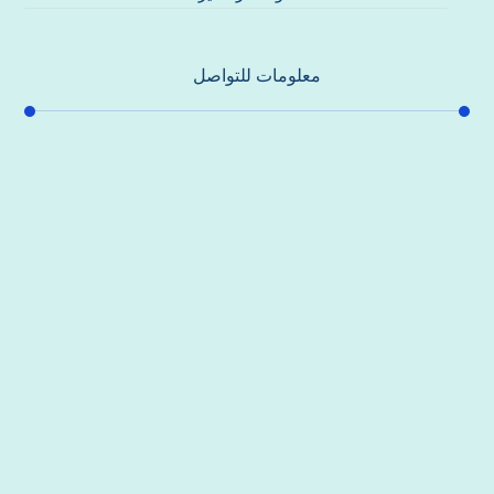
معلومات للتواصل
عنوان مكتبنا
جادة الشيخ محمد بن راشد – دبي
هاتف
0557821580
بريد إلكتروني
support@alhoda-maintenance-emirates.