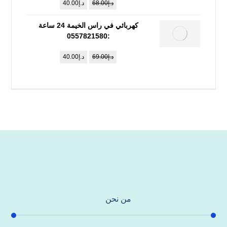
د.إ
68.00
د.إ
40.00
كهربائي في راس الخيمة 24 ساعة
:0557821580
د.إ
69.00
د.إ
40.00
من نحن