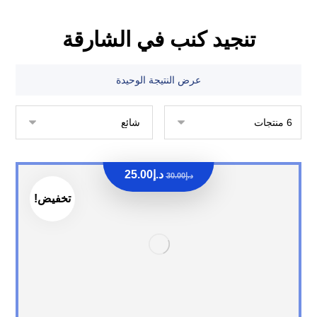
تنجيد كنب في الشارقة
عرض النتيجة الوحيدة
د.إ
25.00
د.إ
30.00
تخفيض!